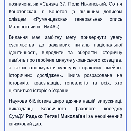
позначена як «Связка 37. Полк Ніжинський. Сотня
Конотопская. г. Конотоп (з пізнішим дописом
олівцем «Румянцевская генеральная опись
Малороссии кн. № 46»).
Видання має амбітну мету привернути увагу
суспільства до важливих питань національної
ідентичності, відродити та зберегти історичну
пам’ять про героїчне минуле українського козацтва,
а також сформувати культуру і практику сімейно-
історичних досліджень. Книга розрахована на
істориків, краєзнавців, генеалогів та всіх, хто
цікавиться історією України.
Наукова бібліотека щиро вдячна нашій випускниці,
викладачці Класичного фахового коледжу
СумДУ
Радько Тетяні Миколаївні
за неоціненний
книжковий дар.