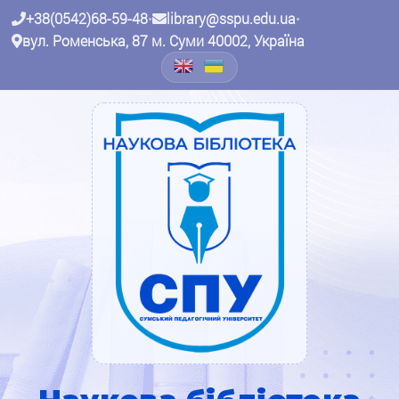
+38(0542)68-59-48
•
library@sspu.edu.ua
•
вул. Роменська, 87 м. Суми 40002, Україна