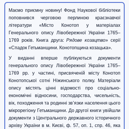
Маємо приємну новину! Фонд Наукової бібліотеки
поповнився черговою перлиною краєзнавчої
літератури «Місто Конотоп у матеріалах
Генерального опису Лівобережної України 1765–
1769 років. Книга друга:
Рядове козацтво
» серії
«Спадок Гетьманщини. Конотопщина козацька».
У виданні вперше публікуються документи
генерального опису Лівобережної України 1765–
1769 рр. у частині, присвяченій місту Конотоп
Конотопської сотні Ніжинського полку. Матеріали
опису містять цінні відомості про соціально-
економічні відносини, господарства, чисельність,
вік, походження та родинні зв’язки населення цього
мікрорегіону Гетьманщини. До другої книги увійшли
документи з Центрального державного історичного
архіву України в м. Києві, ф. 57, оп. 1, спр. 46, яка