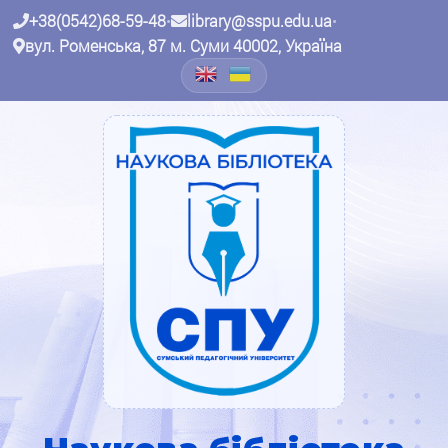
+38(0542)68-59-48
•
library@sspu.edu.ua
•
вул. Роменська, 87 м. Суми 40002, Україна