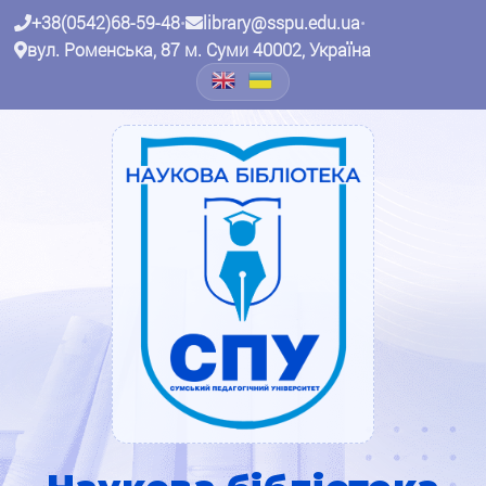
+38(0542)68-59-48
•
library@sspu.edu.ua
•
вул. Роменська, 87 м. Суми 40002, Україна