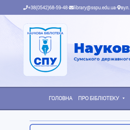
+38(0542)68-59-48
•
library@sspu.edu.ua
•
вул.
Науков
Сумського державного 
ГОЛОВНА
ПРО БІБЛІОТЕКУ