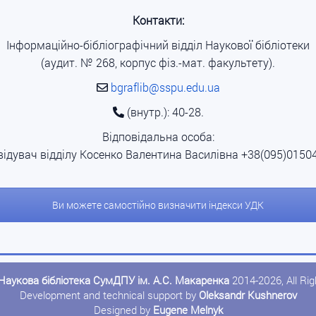
Контакти:
Інформаційно-бібліографічний відділ Наукової бібліотеки
(аудит. № 268, корпус фіз.-мат. факультету).
bgraflib@sspu.edu.ua
(внутр.): 40-28.
Відповідальна особа:
відувач відділу Косенко Валентина Василівна +38(095)0150
Ви можете самостійно визначити індекси УДК
Наукова бібліотека СумДПУ ім. А.С. Макаренка
2014-2026, All Ri
Development and technical support by
Oleksandr Kushnerov
Designed by
Eugene Melnyk