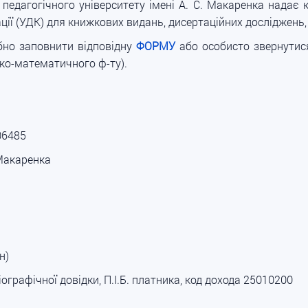
педагогічного університету імені А. С. Макаренка надає
ації (УДК) для книжкових видань, дисертаційних досліджень
бно заповнити відповідну
ФОРМУ
або особисто звернутися
зико-математичного ф-ту).
06485
 Макаренка
н)
іографічної довідки, П.І.Б. платника, код дохода 25010200