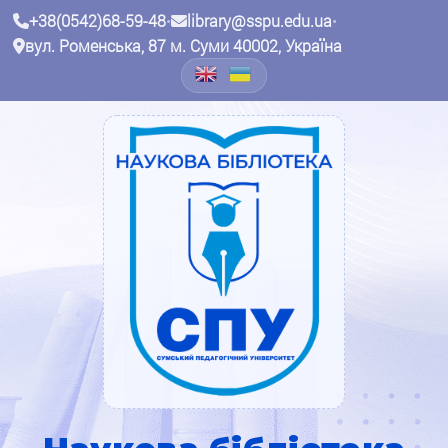
+38(0542)68-59-48
•
library@sspu.edu.ua
•
вул. Роменська, 87 м. Суми 40002, Україна