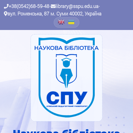
+38(0542)68-59-48
•
library@sspu.edu.ua
•
вул. Роменська, 87 м. Суми 40002, Україна