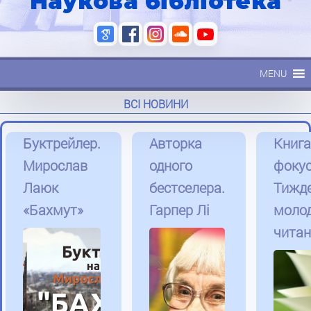
Наукова бібліотека
MENU
ВСІ НОВИНИ
Буктрейлер.
Авторка
Книга
Мирослав
одного
фокус
Лаюк
бестселера.
Тижд
«Бахмут»
Гарпер Лі
моло
чита