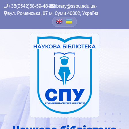
+38(0542)68-59-48
•
library@sspu.edu.ua
•
вул. Роменська, 87 м. Суми 40002, Україна