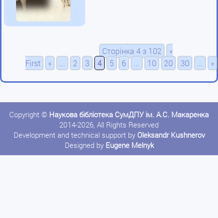
Сторінка 4 з 102
«
First
«
...
2
3
4
5
6
...
10
20
30
...
»
Copyright ©
Наукова бібліотека СумДПУ ім. А.С. Макаренка
2014-2026, All Rights Reserved
Development and technical support by
Oleksandr Kushnerov
Designed by
Eugene Melnyk