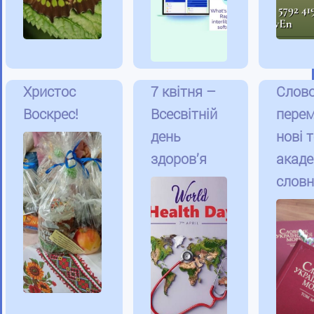
Христос
7 квітня –
Слово
Воскрес!
Всесвітній
перем
день
нові 
здоров’я
акаде
словн