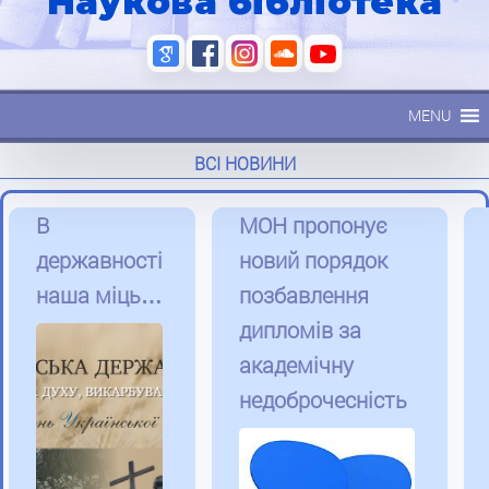
Наукова бібліотека
MENU
ВСІ НОВИНИ
В
МОН пропонує
державності
новий порядок
наша міць…
позбавлення
дипломів за
академічну
недоброчесність