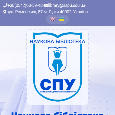
+38(0542)68-59-48
•
library@sspu.edu.ua
•
вул. Роменська, 87 м. Суми 40002, Україна