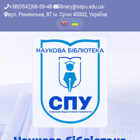
+38(0542)68-59-48
•
library@sspu.edu.ua
•
вул. Роменська, 87 м. Суми 40002, Україна