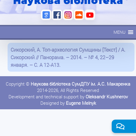
Наукова бібліотека
MENU
Сикорский, А. Топ-археология Сумщины [Текст] / А.
Сикорский // Панорама. – 2014. – № 4, 22–29
января. – С. А 12-А13.
Copyright ©
Наукова бібліотека СумДПУ ім. А.С. Макаренка
2014-2026, All Rights Reserved
Development and technical support by
Oleksandr Kushnerov
Designed by
Eugene Melnyk