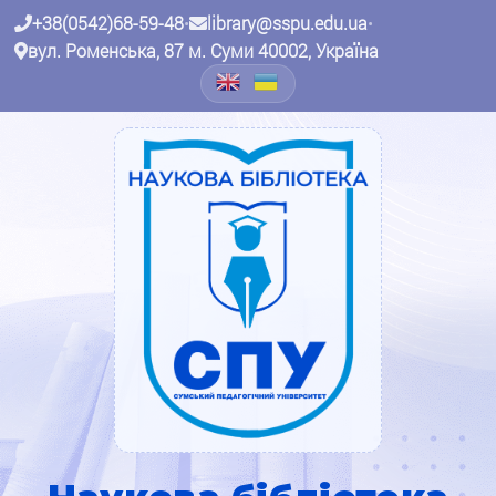
+38(0542)68-59-48
•
library@sspu.edu.ua
•
вул. Роменська, 87 м. Суми 40002, Україна