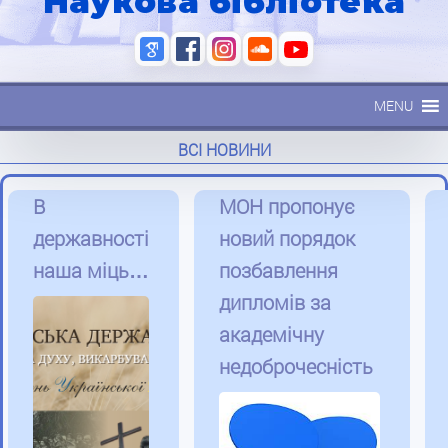
Наукова бібліотека
MENU
ВСІ НОВИНИ
В
МОН пропонує
державності
новий порядок
наша міць…
позбавлення
дипломів за
академічну
недоброчесність