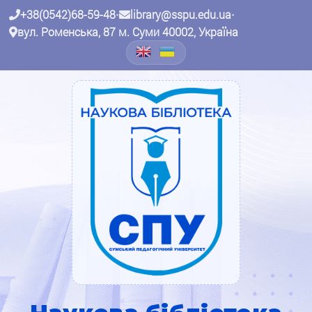
+38(0542)68-59-48
•
library@sspu.edu.ua
•
вул. Роменська, 87 м. Суми 40002, Україна