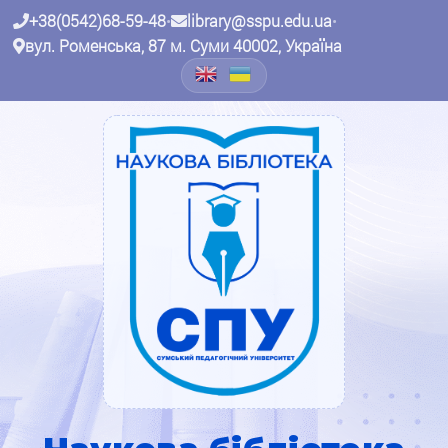
+38(0542)68-59-48
•
library@sspu.edu.ua
•
вул. Роменська, 87 м. Суми 40002, Україна