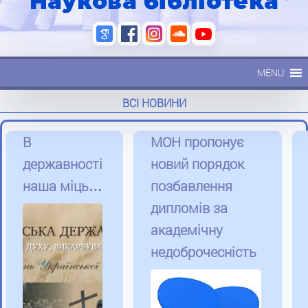
Наукова бібліотека
MENU
ВСІ НОВИНИ
В
МОН пропонує
державності
новий порядок
наша міць…
позбавлення
дипломів за
академічну
недоброчесність