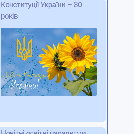
Конституції України – 30
років
Новітні освітні парадигми