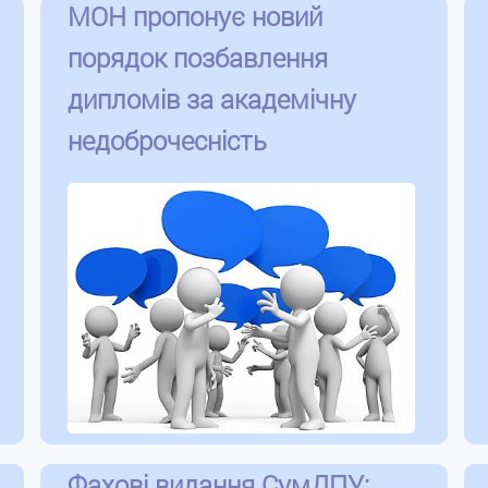
МОН пропонує новий
порядок позбавлення
дипломів за академічну
недоброчесність
Фахові видання СумДПУ: