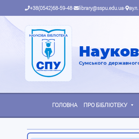
+38(0542)68-59-48
•
library@sspu.edu.ua
•
вул.
Науков
Сумського державного 
ГОЛОВНА
ПРО БІБЛІОТЕКУ