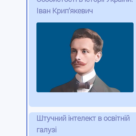
Іван Крип’якевич
Штучний інтелект в освітній
галузі