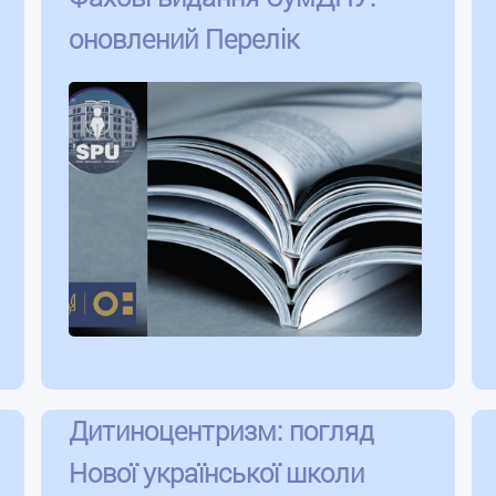
оновлений Перелік
Дитиноцентризм: погляд
Нової української школи