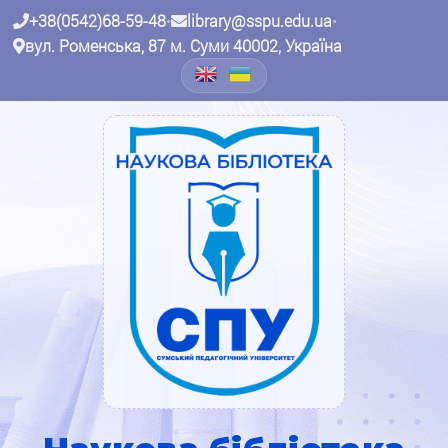
+38(0542)68-59-48
•
library@sspu.edu.ua
•
вул. Роменська, 87 м. Суми 40002, Україна