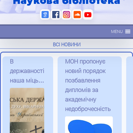
Наукова бібліотека
MENU
ВСІ НОВИНИ
В
МОН пропонує
державності
новий порядок
наша міць…
позбавлення
дипломів за
академічну
недоброчесність