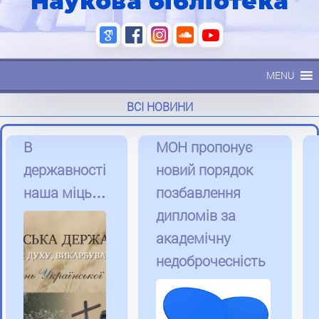
Наукова бібліотека
MENU
ВСІ НОВИНИ
В
МОН пропонує
державності
новий порядок
наша міць…
позбавлення
дипломів за
академічну
недоброчесність