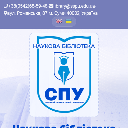
+38(0542)68-59-48
•
library@sspu.edu.ua
•
вул. Роменська, 87 м. Суми 40002, Україна