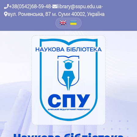
+38(0542)68-59-48
•
library@sspu.edu.ua
•
вул. Роменська, 87 м. Суми 40002, Україна