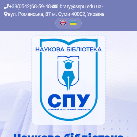
+38(0542)68-59-48
•
library@sspu.edu.ua
•
вул. Роменська, 87 м. Суми 40002, Україна