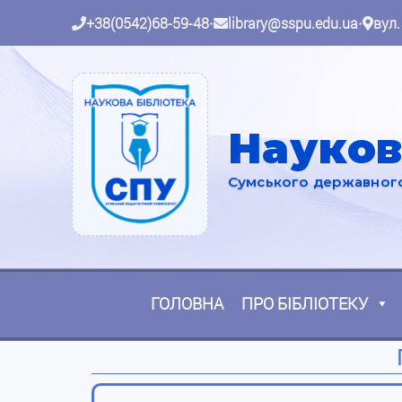
+38(0542)68-59-48
•
library@sspu.edu.ua
•
вул.
Науков
Сумського державного 
ГОЛОВНА
ПРО БІБЛІОТЕКУ