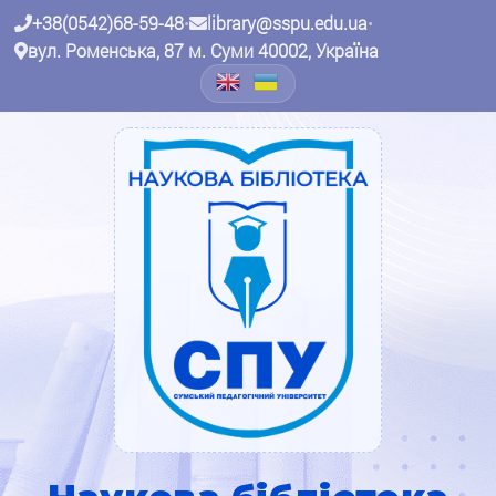
+38(0542)68-59-48
•
library@sspu.edu.ua
•
вул. Роменська, 87 м. Суми 40002, Україна