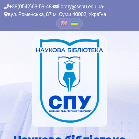
+38(0542)68-59-48
•
library@sspu.edu.ua
•
вул. Роменська, 87 м. Суми 40002, Україна