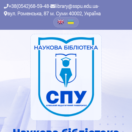
+38(0542)68-59-48
•
library@sspu.edu.ua
•
вул. Роменська, 87 м. Суми 40002, Україна