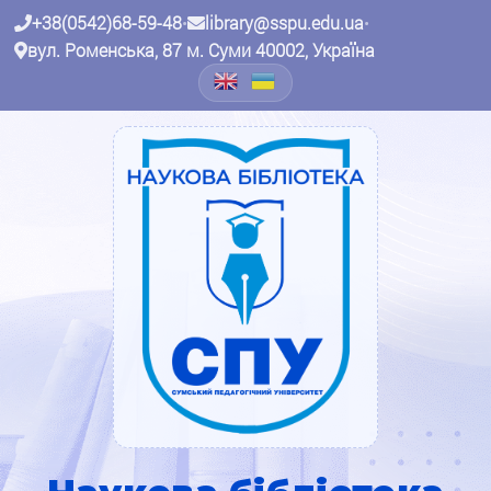
+38(0542)68-59-48
•
library@sspu.edu.ua
•
вул. Роменська, 87 м. Суми 40002, Україна