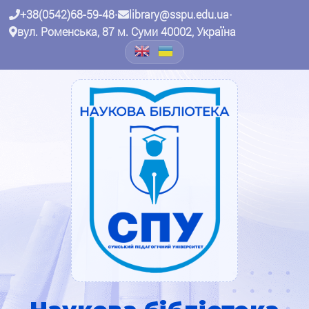
+38(0542)68-59-48
•
library@sspu.edu.ua
•
вул. Роменська, 87 м. Суми 40002, Україна