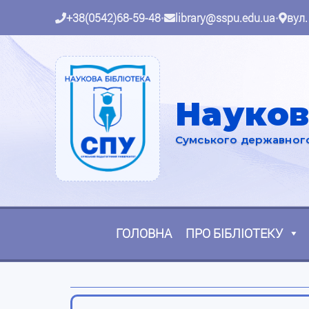
+38(0542)68-59-48
•
library@sspu.edu.ua
•
вул.
Науков
Сумського державного 
ГОЛОВНА
ПРО БІБЛІОТЕКУ