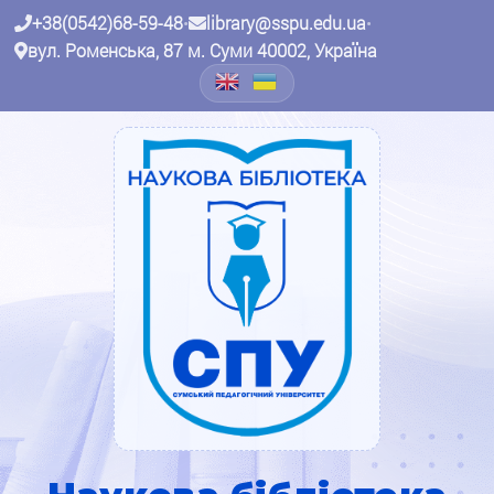
+38(0542)68-59-48
•
library@sspu.edu.ua
•
вул. Роменська, 87 м. Суми 40002, Україна