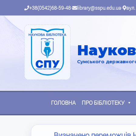
+38(0542)68-59-48
•
library@sspu.edu.ua
•
вул.
Науков
Сумського державного 
ГОЛОВНА
ПРО БІБЛІОТЕКУ
Визначено переможців На