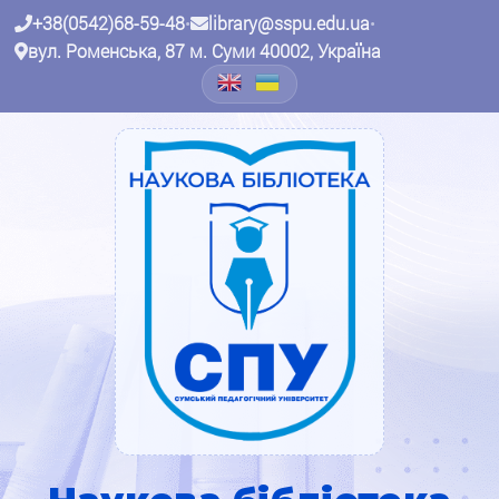
+38(0542)68-59-48
•
library@sspu.edu.ua
•
вул. Роменська, 87 м. Суми 40002, Україна