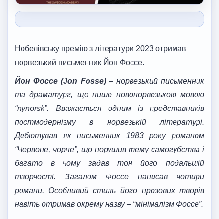
Нобелівську премію з літератури 2023 отримав
норвезький письменник Йон Фоссе.
Йон Фоссе (Jon Fosse)
– норвезький письменник
та драматург, що пише новонорвезькою мовою
“nynorsk”. Вважається одним із представників
постмодернізму в норвезькій літературі.
Дебютував як письменник 1983 року романом
“Червоне, чорне”, що порушив тему самогубства і
багато в чому задав тон його подальшій
творчості. Загалом Фоссе написав чотири
романи. Особливий стиль його прозових творів
навіть отримав окрему назву – “мінімалізм Фоссе”.