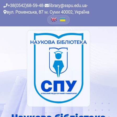
+38(0542)68-59-48
•
library@sspu.edu.ua
•
вул. Роменська, 87 м. Суми 40002, Україна