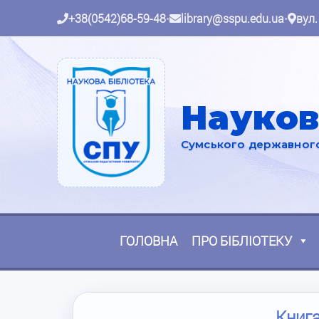
+38(0542)68-59-48
•
library@sspu.edu.ua
•
вул.
Науков
Сумського державного 
ГОЛОВНА
ПРО БІБЛІОТЕКУ
Книга