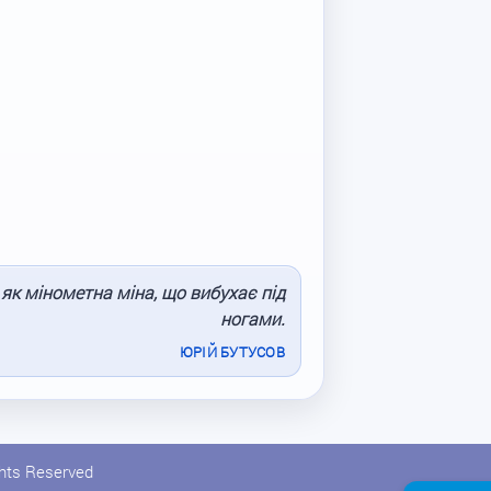
 як мінометна міна, що вибухає під
ногами.
ЮРІЙ БУТУСОВ
ghts Reserved