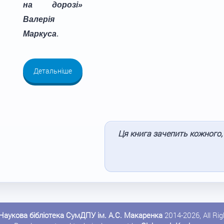
на дорозі»
Валерія
Маркуса
.
Детальніше
Ця книга зачепить кожного,
Наукова бібліотека СумДПУ ім. А.С. Макаренка
2014-2026, All Ri