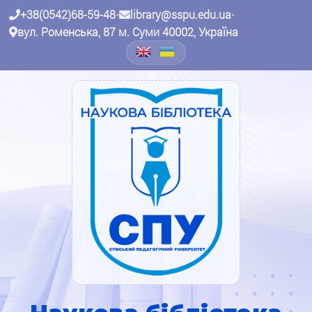
+38(0542)68-59-48
•
library@sspu.edu.ua
•
вул. Роменська, 87 м. Суми 40002, Україна