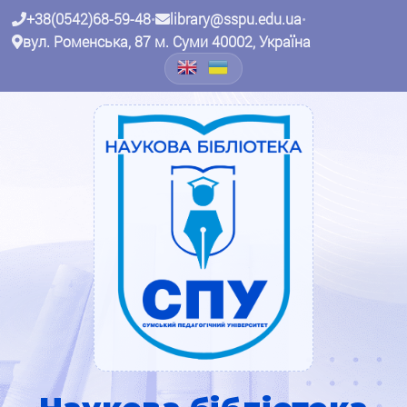
+38(0542)68-59-48
•
library@sspu.edu.ua
•
вул. Роменська, 87 м. Суми 40002, Україна