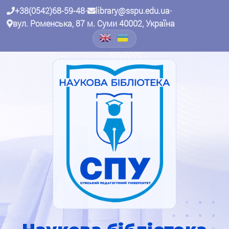
+38(0542)68-59-48
•
library@sspu.edu.ua
•
вул. Роменська, 87 м. Суми 40002, Україна