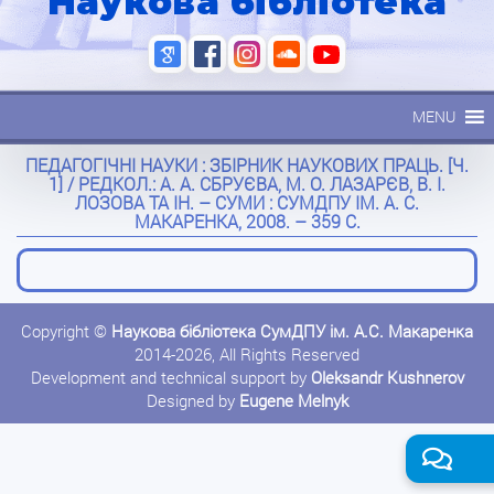
Наукова бібліотека
MENU
ПЕДАГОГІЧНІ НАУКИ : ЗБІРНИК НАУКОВИХ ПРАЦЬ. [Ч.
1] / РЕДКОЛ.: А. А. СБРУЄВА, М. О. ЛАЗАРЄВ, В. І.
ЛОЗОВА ТА ІН. – СУМИ : СУМДПУ ІМ. А. С.
МАКАРЕНКА, 2008. – 359 С.
Copyright ©
Наукова бібліотека СумДПУ ім. А.С. Макаренка
2014-2026, All Rights Reserved
Development and technical support by
Oleksandr Kushnerov
Designed by
Eugene Melnyk