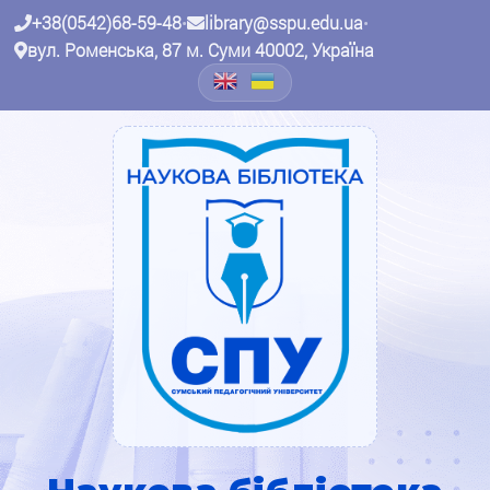
+38(0542)68-59-48
•
library@sspu.edu.ua
•
вул. Роменська, 87 м. Суми 40002, Україна