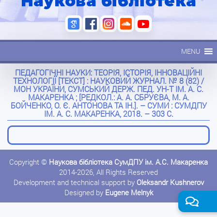
Наукова бібліотека
MENU
ПЕДАГОГІЧНІ НАУКИ: ТЕОРІЯ, ІСТОРІЯ, ІННОВАЦІЙНІ
ТЕХНОЛОГІЇ [ТЕКСТ] : НАУКОВИЙ ЖУРНАЛ. № 8 (82) /
МОН УКРАЇНИ, СУМСЬКИЙ ДЕРЖ. ПЕД. УН-Т ІМ. А. С.
МАКАРЕНКА ; [РЕДКОЛ.: А. А. СБРУЄВА, М. А.
БОЙЧЕНКО, О. Є. АНТОНОВА ТА ІН.]. – СУМИ : СУМДПУ
ІМ. А. С. МАКАРЕНКА, 2018. – 303 С.
Copyright ©
Наукова бібліотека СумДПУ ім. А.С. Макаренка
2014-2026, All Rights Reserved
Development and technical support by
Oleksandr Kushnerov
Designed by
Eugene Melnyk