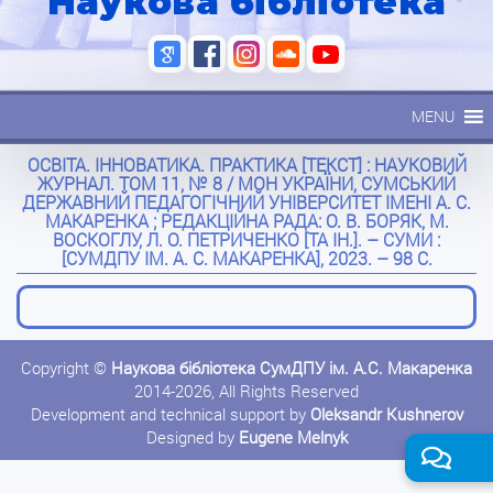
Наукова бібліотека
MENU
ОСВІТА. ІННОВАТИКА. ПРАКТИКА [ТЕКСТ] : НАУКОВИЙ
ЖУРНАЛ. ТОМ 11, № 8 / МОН УКРАЇНИ, СУМСЬКИЙ
ДЕРЖАВНИЙ ПЕДАГОГІЧНИЙ УНІВЕРСИТЕТ ІМЕНІ А. С.
МАКАРЕНКА ; РЕДАКЦІЙНА РАДА: О. В. БОРЯК, М.
ВОСКОГЛУ, Л. О. ПЕТРИЧЕНКО [ТА ІН.]. – СУМИ :
[СУМДПУ ІМ. А. С. МАКАРЕНКА], 2023. – 98 С.
Copyright ©
Наукова бібліотека СумДПУ ім. А.С. Макаренка
2014-2026, All Rights Reserved
Development and technical support by
Oleksandr Kushnerov
Designed by
Eugene Melnyk