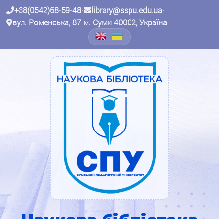
+38(0542)68-59-48
•
library@sspu.edu.ua
•
вул. Роменська, 87 м. Суми 40002, Україна