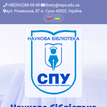
+38(0542)68-59-48
•
library@sspu.edu.ua
•
вул. Роменська, 87 м. Суми 40002, Україна