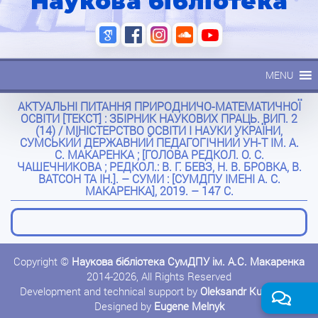
Наукова бібліотека
MENU
АКТУАЛЬНІ ПИТАННЯ ПРИРОДНИЧО-МАТЕМАТИЧНОЇ
ОСВІТИ [ТЕКСТ] : ЗБІРНИК НАУКОВИХ ПРАЦЬ. ВИП. 2
(14) / МІНІСТЕРСТВО ОСВІТИ І НАУКИ УКРАЇНИ,
СУМСЬКИЙ ДЕРЖАВНИЙ ПЕДАГОГІЧНИЙ УН-Т ІМ. А.
С. МАКАРЕНКА ; [ГОЛОВА РЕДКОЛ. О. С.
ЧАШЕЧНИКОВА ; РЕДКОЛ.: В. Г. БЕВЗ, Н. В. БРОВКА, В.
ВАТСОН ТА ІН.]. – СУМИ : [СУМДПУ ІМЕНІ А. С.
МАКАРЕНКА], 2019. – 147 С.
Copyright ©
Наукова бібліотека СумДПУ ім. А.С. Макаренка
2014-2026, All Rights Reserved
Development and technical support by
Oleksandr Kushnerov
Designed by
Eugene Melnyk