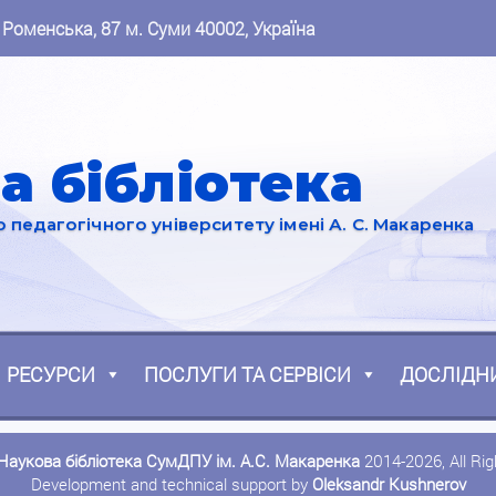
 Роменська, 87 м. Суми 40002, Україна
а бібліотека
педагогічного університету імені А. С. Макаренка
РЕСУРСИ
ПОСЛУГИ ТА СЕРВІСИ
ДОСЛІДН
Наукова бібліотека СумДПУ ім. А.С. Макаренка
2014-2026, All Ri
Development and technical support by
Oleksandr Kushnerov