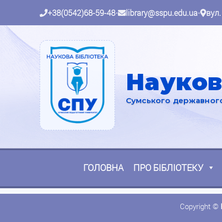
+38(0542)68-59-48
•
library@sspu.edu.ua
•
вул.
Науков
Сумського державного 
ГОЛОВНА
ПРО БІБЛІОТЕКУ
Copyright ©