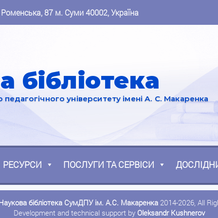
 Роменська, 87 м. Суми 40002, Україна
а бібліотека
педагогічного університету імені А. С. Макаренка
РЕСУРСИ
ПОСЛУГИ ТА СЕРВІСИ
ДОСЛІДН
Наукова бібліотека СумДПУ ім. А.С. Макаренка
2014-2026, All Ri
Development and technical support by
Oleksandr Kushnerov