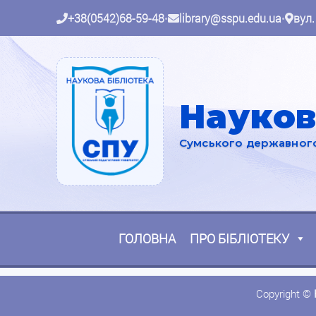
+38(0542)68-59-48
•
library@sspu.edu.ua
•
вул.
Науков
Сумського державного 
ГОЛОВНА
ПРО БІБЛІОТЕКУ
Copyright ©