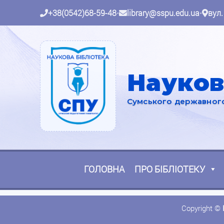
+38(0542)68-59-48
•
library@sspu.edu.ua
•
вул.
Науков
Сумського державного 
ГОЛОВНА
ПРО БІБЛІОТЕКУ
Copyright ©