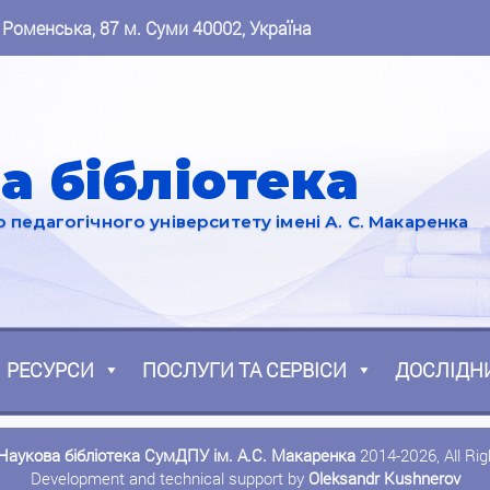
 Роменська, 87 м. Суми 40002, Україна
а бібліотека
педагогічного університету імені А. С. Макаренка
РЕСУРСИ
ПОСЛУГИ ТА СЕРВІСИ
ДОСЛІДН
Наукова бібліотека СумДПУ ім. А.С. Макаренка
2014-2026, All Ri
Development and technical support by
Oleksandr Kushnerov