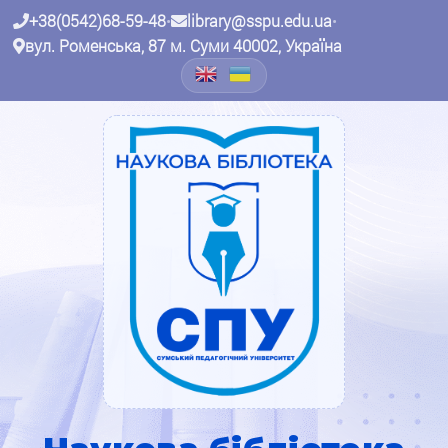
+38(0542)68-59-48
•
library@sspu.edu.ua
•
вул. Роменська, 87 м. Суми 40002, Україна