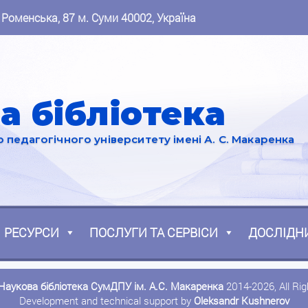
 Роменська, 87 м. Суми 40002, Україна
а бібліотека
педагогічного університету імені А. С. Макаренка
РЕСУРСИ
ПОСЛУГИ ТА СЕРВІСИ
ДОСЛІДН
Наукова бібліотека СумДПУ ім. А.С. Макаренка
2014-2026, All Ri
Development and technical support by
Oleksandr Kushnerov