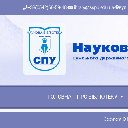
+38(0542)68-59-48
•
library@sspu.edu.ua
•
вул.
Науков
Сумського державного 
ГОЛОВНА
ПРО БІБЛІОТЕКУ
Copyright ©