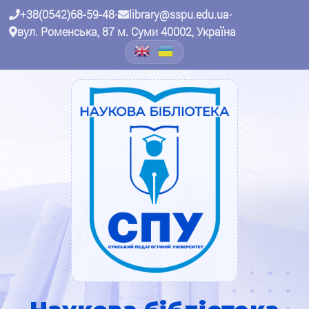
+38(0542)68-59-48
•
library@sspu.edu.ua
•
вул. Роменська, 87 м. Суми 40002, Україна