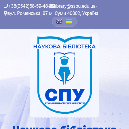
+38(0542)68-59-48
•
library@sspu.edu.ua
•
вул. Роменська, 87 м. Суми 40002, Україна