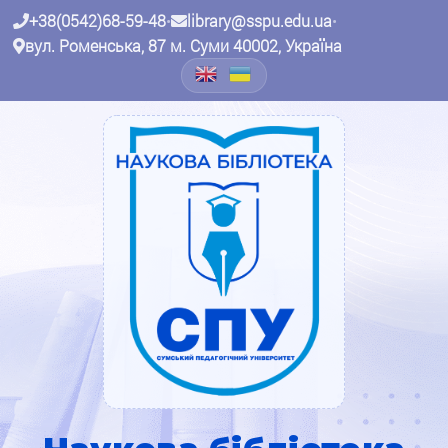
+38(0542)68-59-48
•
library@sspu.edu.ua
•
вул. Роменська, 87 м. Суми 40002, Україна