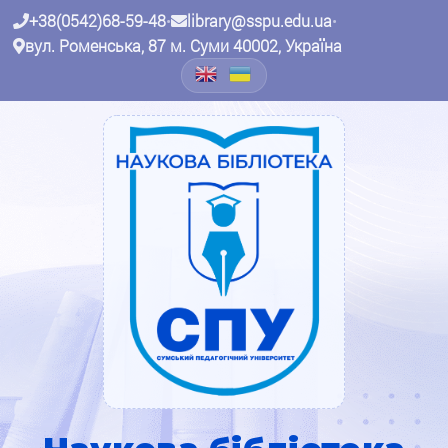
+38(0542)68-59-48
•
library@sspu.edu.ua
•
вул. Роменська, 87 м. Суми 40002, Україна