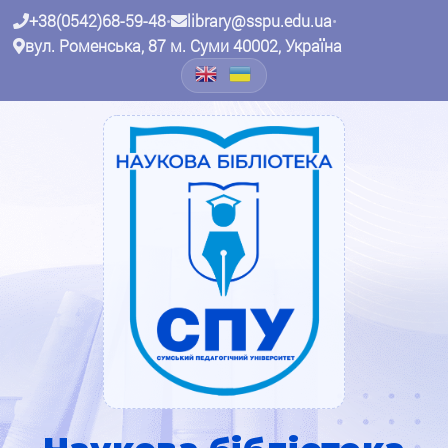
+38(0542)68-59-48
•
library@sspu.edu.ua
•
вул. Роменська, 87 м. Суми 40002, Україна