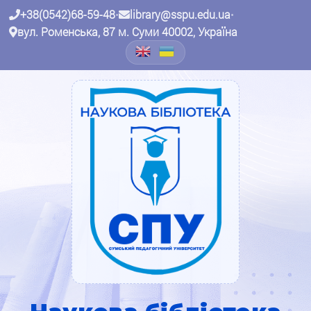
+38(0542)68-59-48
•
library@sspu.edu.ua
•
вул. Роменська, 87 м. Суми 40002, Україна