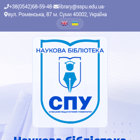
+38(0542)68-59-48
•
library@sspu.edu.ua
•
вул. Роменська, 87 м. Суми 40002, Україна