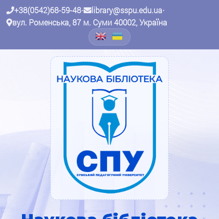
+38(0542)68-59-48
•
library@sspu.edu.ua
•
вул. Роменська, 87 м. Суми 40002, Україна