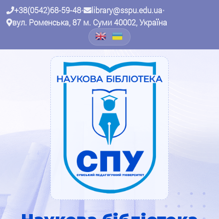
+38(0542)68-59-48
•
library@sspu.edu.ua
•
вул. Роменська, 87 м. Суми 40002, Україна